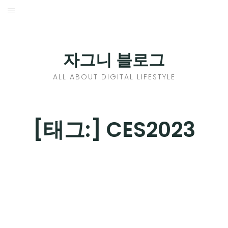
Skip
to
홈
content
PROFILE
자그니 블로그
칼럼
ALL ABOUT DIGITAL LIFESTYLE
끄적끄적
EXPAND
[태그:]
CES2023
CHILD
디지털트렌드
MENU
디지털라이프
EXPAND
CHILD
신제품
EXPAND
MENU
CHILD
제품리뷰
EXPAND
MENU