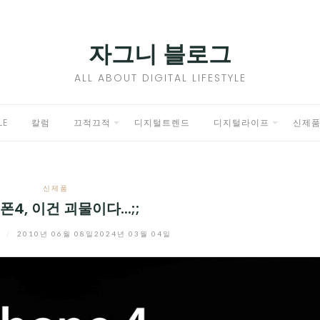
자그니 블로그
ALL ABOUT DIGITAL LIFESTYLE
LE
칼럼
끄적끄적
디지털트렌드
디지털라이프
신제
EXPAND
EXPAND
CHILD
CHILD
신제품
MENU
MENU
4, 이건 괴물이다...;;
니
/
2010년 06월 08일
2024년 03월 04일