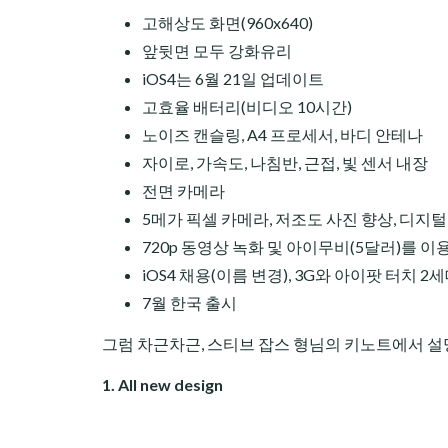
고해상도 화면(960x640)
앞뒷면 모두 강화유리
iOS4는 6월 21일 업데이트
고효율 배터리(비디오 10시간)
노이즈 캔슬링, A4 프로세서, 바디 안테나
자이로, 가속도, 나침반, 근접, 빛 센서 내장
전면 카메라
5메가 픽셀 카메라, 저조도 사진 향상, 디지털 
720p 동영상 녹화 및 아이무비(5달러)를 이
iOS4 채용(이름 변경), 3G와 아이팟 터치 
7월 한국 출시
그럼 차근차근, 스티브 잡스 형님의 키노트에서 설
1. All new design