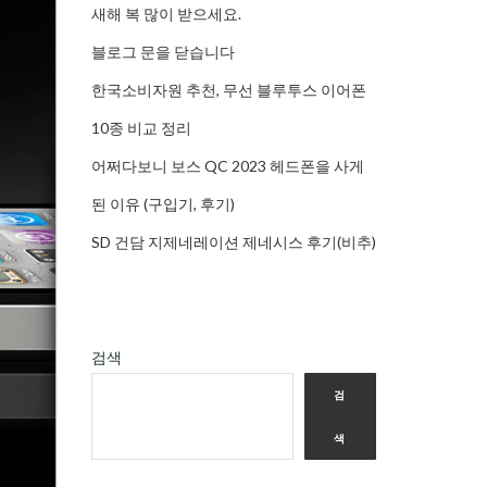
새해 복 많이 받으세요.
블로그 문을 닫습니다
한국소비자원 추천, 무선 블루투스 이어폰
10종 비교 정리
어쩌다보니 보스 QC 2023 헤드폰을 사게
된 이유 (구입기, 후기)
SD 건담 지제네레이션 제네시스 후기(비추)
검색
검
색