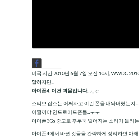
미국 시간 2010년 6월 7일 오전 10시, WWDC
말하자면...
아이폰4, 이건 괴물입니다...-_-;;
스티브 잡스는 어쩌자고 이런 폰을 내놔버렸는지..
어쩔꺼야 안드로이드폰들...ㅜㅜ
아이폰3Gs 중고로 후두둑 떨어지는 소리가 들리는 이 
아이폰4에서 바뀐 것들을 간략하게 정리하면 아래