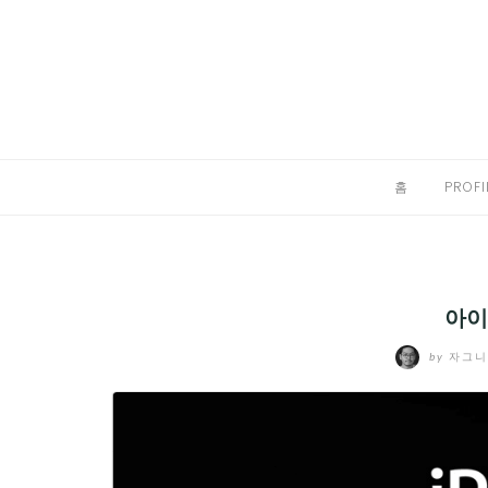
Skip
to
홈
content
PROFILE
칼럼
홈
PROFI
끄적끄적
EXPAND
CHILD
디지털트렌드
MENU
아이폰
디지털라이프
EXPAND
by
자그
CHILD
신제품
EXPAND
MENU
CHILD
제품리뷰
EXPAND
MENU