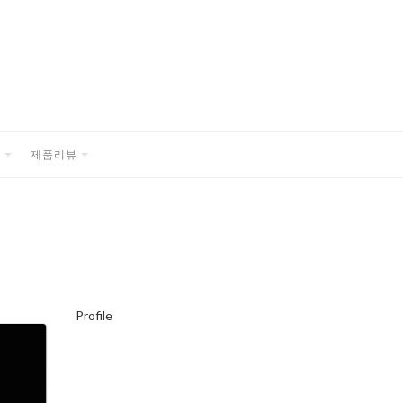
품
제품리뷰
EXPAND
EXPAND
CHILD
CHILD
MENU
MENU
Profile