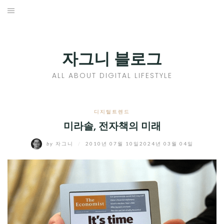
Skip
to
홈
content
PROFILE
자그니 블로그
칼럼
ALL ABOUT DIGITAL LIFESTYLE
끄적끄적
EXPAND
디지털트렌드
CHILD
미라솔, 전자책의 미래
디지털트렌드
MENU
by
자그니
/
2010년 07월 10일
2024년 03월 04일
디지털라이프
EXPAND
CHILD
신제품
EXPAND
MENU
CHILD
제품리뷰
EXPAND
MENU