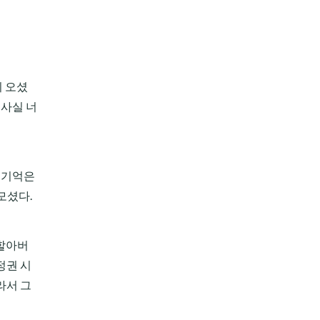
이 오셨
 사실 너
잘 기억은
모셨다.
 할아버
정권 시
라서 그