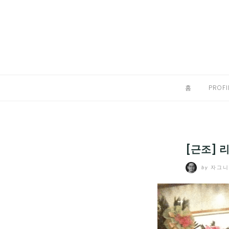
Skip
to
홈
content
PROFILE
칼럼
홈
PROFI
끄적끄적
EXPAND
CHILD
디지털트렌드
MENU
[근조] 
디지털라이프
EXPAND
by
자그
CHILD
신제품
EXPAND
MENU
CHILD
제품리뷰
EXPAND
MENU