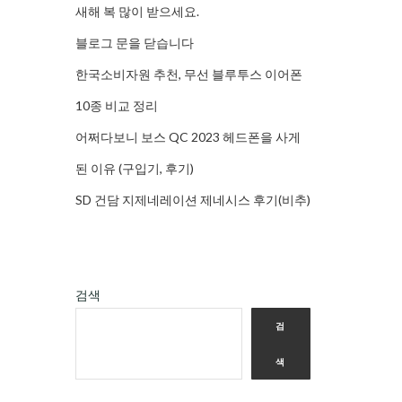
새해 복 많이 받으세요.
블로그 문을 닫습니다
한국소비자원 추천, 무선 블루투스 이어폰
10종 비교 정리
어쩌다보니 보스 QC 2023 헤드폰을 사게
된 이유 (구입기, 후기)
SD 건담 지제네레이션 제네시스 후기(비추)
검색
검
색