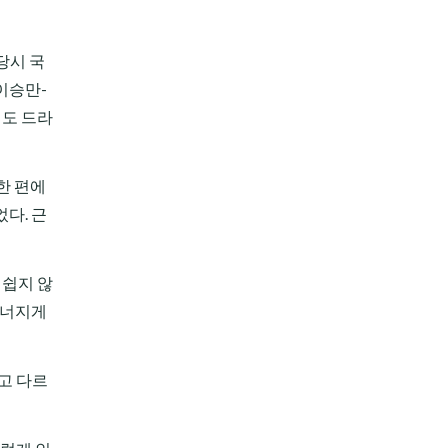
당시 국
이승만-
해도 드라
한 편에
다. 근
 쉽지 않
무너지게
고 다르