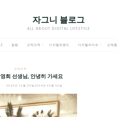
자그니 블로그
ALL ABOUT DIGITAL LIFESTYLE
LE
칼럼
끄적끄적
디지털트렌드
디지털라이프
신제
EXPAND
EXPAND
CHILD
CHILD
끄적끄적
MENU
MENU
리영희 선생님, 안녕히 가세요
니
/
2010년 12월 05일
2024년 03월 06일