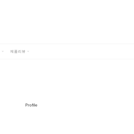
품
제품리뷰
EXPAND
EXPAND
CHILD
CHILD
MENU
MENU
Profile