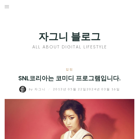
Skip
to
홈
content
PROFILE
자그니 블로그
칼럼
ALL ABOUT DIGITAL LIFESTYLE
끄적끄적
EXPAND
칼럼
CHILD
SNL코리아는 코미디 프로그램입니다.
디지털트렌드
MENU
by
자그니
/
2013년 05월 22일
2024년 03월 16일
디지털라이프
EXPAND
CHILD
신제품
EXPAND
MENU
CHILD
제품리뷰
EXPAND
MENU