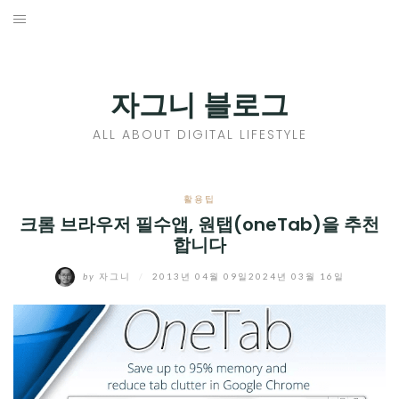
Skip
to
홈
content
PROFILE
자그니 블로그
칼럼
ALL ABOUT DIGITAL LIFESTYLE
끄적끄적
EXPAND
활용팁
CHILD
크롬 브라우저 필수앱, 원탭(oneTab)을 추천
디지털트렌드
합니다
MENU
디지털라이프
EXPAND
by
자그니
/
2013년 04월 09일
2024년 03월 16일
CHILD
신제품
EXPAND
MENU
CHILD
제품리뷰
EXPAND
MENU