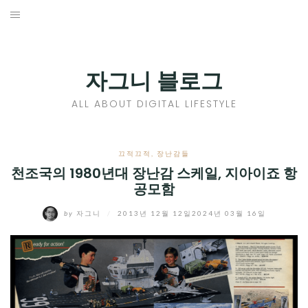
Skip
to
홈
content
PROFILE
자그니 블로그
칼럼
ALL ABOUT DIGITAL LIFESTYLE
끄적끄적
EXPAND
끄적끄적
,
장난감들
CHILD
천조국의 1980년대 장난감 스케일, 지아이죠 항
디지털트렌드
공모함
MENU
디지털라이프
EXPAND
by
자그니
/
2013년 12월 12일
2024년 03월 16일
CHILD
신제품
EXPAND
MENU
CHILD
제품리뷰
EXPAND
MENU