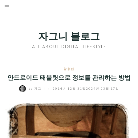
Skip
to
홈
content
PROFILE
자그니 블로그
칼럼
ALL ABOUT DIGITAL LIFESTYLE
끄적끄적
EXPAND
활용팁
CHILD
안드로이드 태블릿으로 정보를 관리하는 방법
디지털트렌드
MENU
by
자그니
/
2014년 12월 31일
2024년 03월 17일
디지털라이프
EXPAND
CHILD
신제품
EXPAND
MENU
CHILD
제품리뷰
EXPAND
MENU