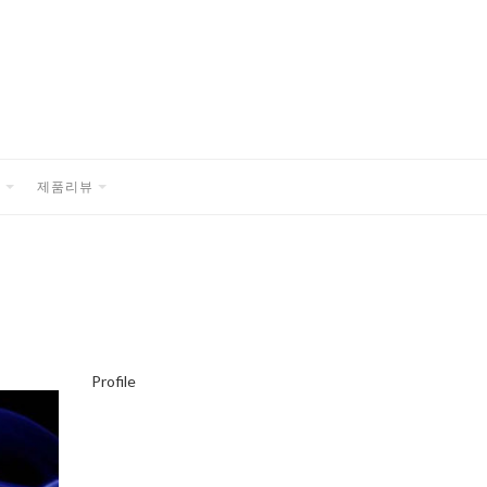
품
제품리뷰
EXPAND
EXPAND
CHILD
CHILD
MENU
MENU
Profile