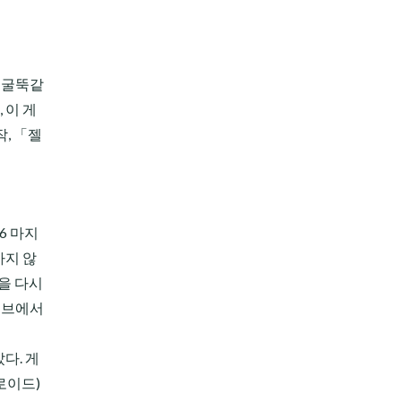
이 굴뚝같
 이 게
작, 「젤
6 마지
가지 않
을 다시
 큐브에서
다. 게
로이드)