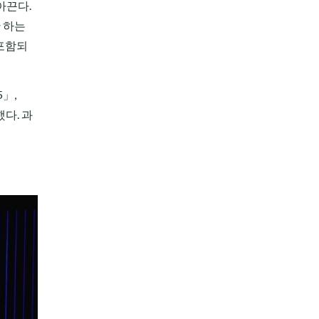
아끈다.
 하는
 포함되
」,
다. 과