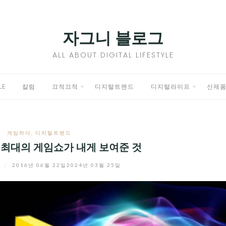
자그니 블로그
ALL ABOUT DIGITAL LIFESTYLE
LE
칼럼
끄적끄적
디지털트렌드
디지털라이프
신제
EXPAND
EXPAND
CHILD
CHILD
게임하다
,
디지털트렌드
MENU
MENU
 세계 최대의 게임쇼가 내게 보여준 것
니
/
2016년 06월 22일
2024년 03월 25일