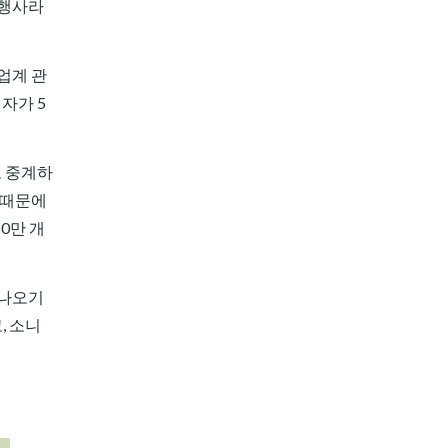
 행사라
업계 관
자가 5
로 중계하
 때문에
0만 개
러나오기
, 소니