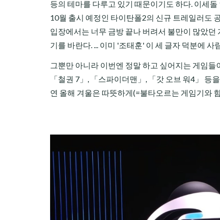
등의 테마를 다루고 있기 때문이기도 하다. 이세돌 
10월 출시 예정인 타이탄폴2의 신규 트레일러도 
입장에서는 너무 금방 끝나 버려서 불만이 많았던 
기를 바란다. ... 이미 '조태훈' 이 세 글자 덕분에
그뿐만 아니라 이번엔 정말 하고 싶어지는 게임들이 
「철권 7」, 「스파이더맨」, 「갓 오브 워4」 등
연 올해 겨울은 따뜻하게(=불타오르는 게임기와 함께