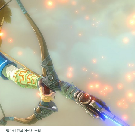
젤다의 전설 야생의 숨결