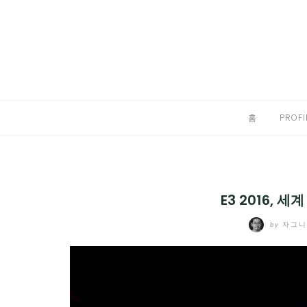
Skip
to
홈
content
PROFILE
칼럼
홈
PROFI
끄적끄적
EXPAND
CHILD
디지털트렌드
MENU
E3 2016,
디지털라이프
EXPAND
by
자그
CHILD
신제품
EXPAND
MENU
CHILD
제품리뷰
EXPAND
MENU