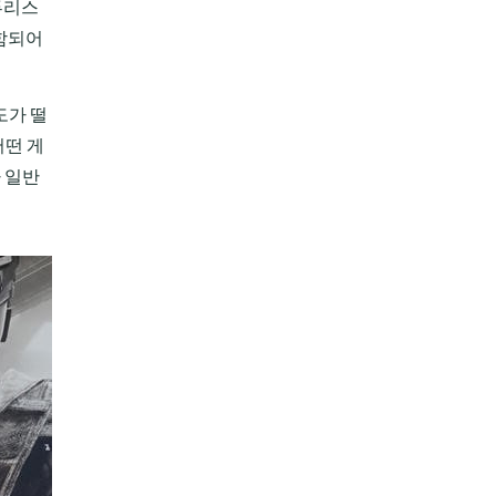
투리스
포함되어
도가 떨
어떤 게
 일반