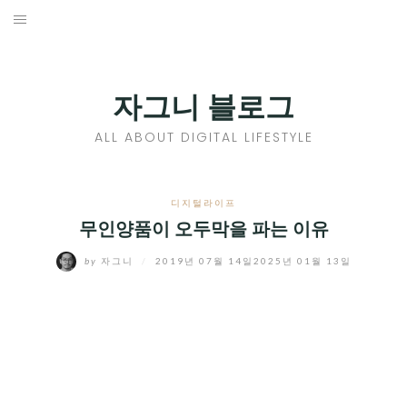
Skip
to
홈
content
PROFILE
자그니 블로그
칼럼
ALL ABOUT DIGITAL LIFESTYLE
끄적끄적
EXPAND
디지털라이프
CHILD
무인양품이 오두막을 파는 이유
디지털트렌드
MENU
by
자그니
/
2019년 07월 14일
2025년 01월 13일
디지털라이프
EXPAND
CHILD
신제품
EXPAND
MENU
CHILD
제품리뷰
EXPAND
MENU