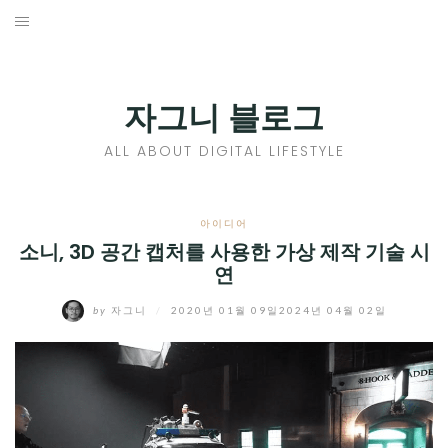
Skip
to
홈
content
PROFILE
자그니 블로그
칼럼
ALL ABOUT DIGITAL LIFESTYLE
끄적끄적
EXPAND
아이디어
CHILD
소니, 3D 공간 캡처를 사용한 가상 제작 기술 시
디지털트렌드
연
MENU
디지털라이프
EXPAND
by
자그니
/
2020년 01월 09일
2024년 04월 02일
CHILD
신제품
EXPAND
MENU
CHILD
제품리뷰
EXPAND
MENU