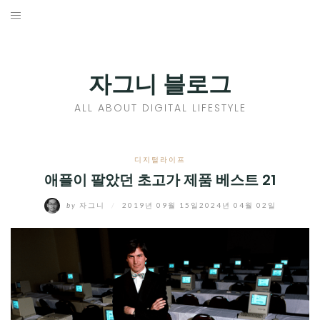
Skip
to
홈
content
PROFILE
자그니 블로그
칼럼
ALL ABOUT DIGITAL LIFESTYLE
끄적끄적
EXPAND
디지털라이프
CHILD
애플이 팔았던 초고가 제품 베스트 21
디지털트렌드
MENU
by
자그니
/
2019년 09월 15일
2024년 04월 02일
디지털라이프
EXPAND
CHILD
신제품
EXPAND
MENU
CHILD
제품리뷰
EXPAND
MENU