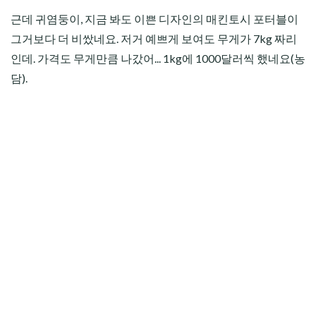
근데 귀염둥이, 지금 봐도 이쁜 디자인의 매킨토시 포터블이
그거보다 더 비쌌네요. 저거 예쁘게 보여도 무게가 7kg 짜리
인데. 가격도 무게만큼 나갔어... 1kg에 1000달러씩 했네요(농
담).