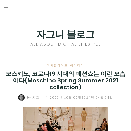
Skip
to
홈
content
PROFILE
자그니 블로그
칼럼
ALL ABOUT DIGITAL LIFESTYLE
끄적끄적
EXPAND
디지털라이프
,
아이디어
CHILD
모스키노, 코로나19 시대의 패션쇼는 이런 모습
디지털트렌드
이다(Moschino Spring Summer 2021
MENU
collection)
디지털라이프
EXPAND
by
자그니
/
2020년 10월 05일
2024년 04월 04일
CHILD
신제품
EXPAND
MENU
CHILD
제품리뷰
EXPAND
MENU