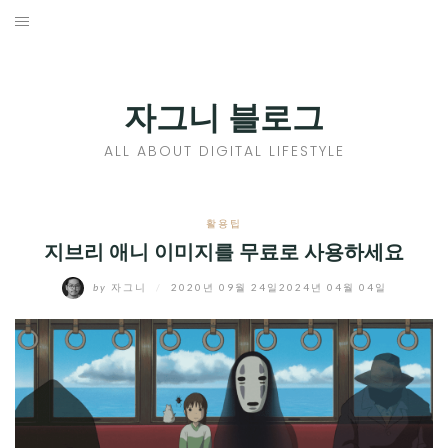
Skip
to
홈
content
PROFILE
자그니 블로그
칼럼
ALL ABOUT DIGITAL LIFESTYLE
끄적끄적
EXPAND
활용팁
CHILD
지브리 애니 이미지를 무료로 사용하세요
디지털트렌드
MENU
by
자그니
/
2020년 09월 24일
2024년 04월 04일
디지털라이프
EXPAND
CHILD
신제품
EXPAND
MENU
CHILD
제품리뷰
EXPAND
MENU