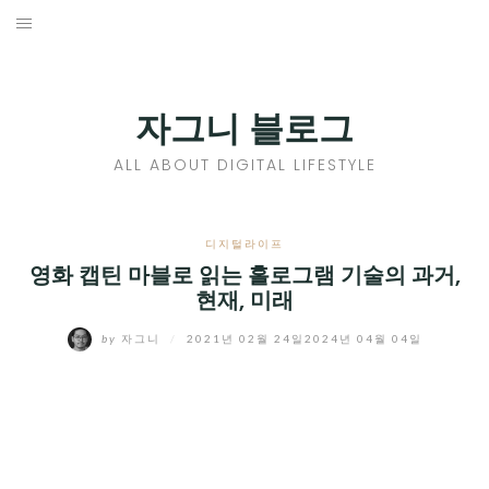
Skip
to
홈
content
PROFILE
자그니 블로그
칼럼
ALL ABOUT DIGITAL LIFESTYLE
끄적끄적
EXPAND
디지털라이프
CHILD
영화 캡틴 마블로 읽는 홀로그램 기술의 과거,
디지털트렌드
현재, 미래
MENU
디지털라이프
EXPAND
by
자그니
/
2021년 02월 24일
2024년 04월 04일
CHILD
신제품
EXPAND
MENU
CHILD
제품리뷰
EXPAND
MENU