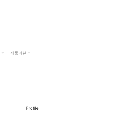
품
제품리뷰
EXPAND
EXPAND
CHILD
CHILD
MENU
MENU
Profile