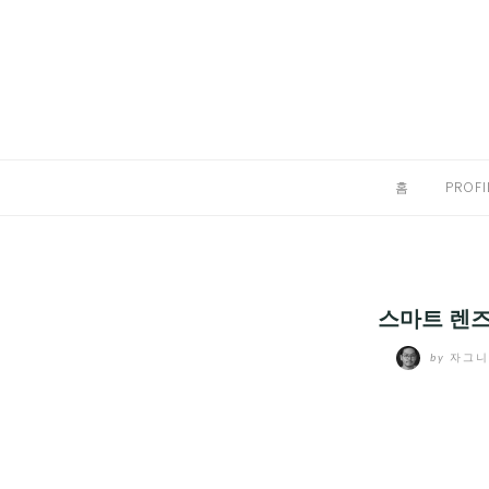
Skip
to
홈
content
PROFILE
칼럼
홈
PROFI
끄적끄적
EXPAND
CHILD
디지털트렌드
MENU
스마트 렌즈
디지털라이프
EXPAND
by
자그
CHILD
신제품
EXPAND
MENU
CHILD
제품리뷰
EXPAND
MENU