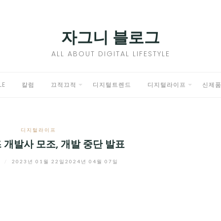
자그니 블로그
ALL ABOUT DIGITAL LIFESTYLE
LE
칼럼
끄적끄적
디지털트렌드
디지털라이프
신제
EXPAND
EXPAND
CHILD
CHILD
디지털라이프
MENU
MENU
 개발사 모조, 개발 중단 발표
니
/
2023년 01월 22일
2024년 04월 07일