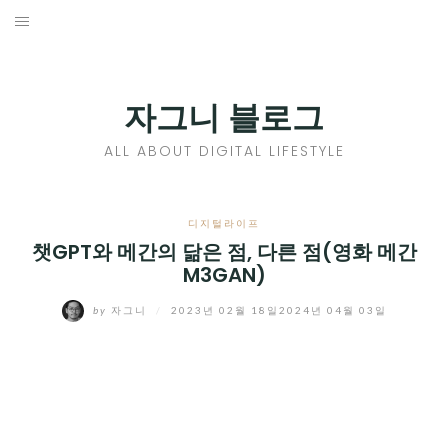
Skip
to
홈
content
PROFILE
자그니 블로그
칼럼
ALL ABOUT DIGITAL LIFESTYLE
끄적끄적
EXPAND
디지털라이프
CHILD
챗GPT와 메간의 닮은 점, 다른 점(영화 메간
디지털트렌드
M3GAN)
MENU
디지털라이프
EXPAND
by
자그니
/
2023년 02월 18일
2024년 04월 03일
CHILD
신제품
EXPAND
MENU
CHILD
제품리뷰
EXPAND
MENU