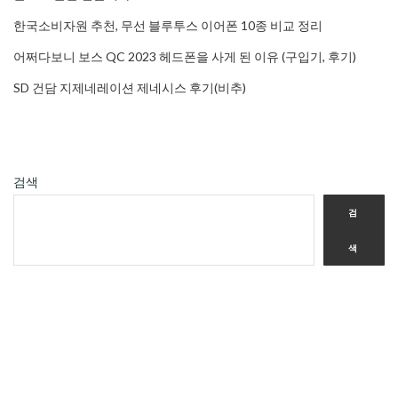
한국소비자원 추천, 무선 블루투스 이어폰 10종 비교 정리
어쩌다보니 보스 QC 2023 헤드폰을 사게 된 이유 (구입기, 후기)
SD 건담 지제네레이션 제네시스 후기(비추)
검색
검
색