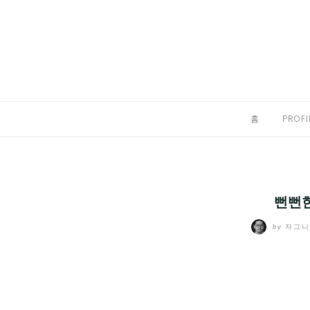
Skip
to
홈
content
PROFILE
칼럼
홈
PROFI
끄적끄적
EXPAND
CHILD
디지털트렌드
MENU
뻔뻔한
디지털라이프
EXPAND
by
자그
CHILD
신제품
EXPAND
MENU
CHILD
제품리뷰
EXPAND
MENU