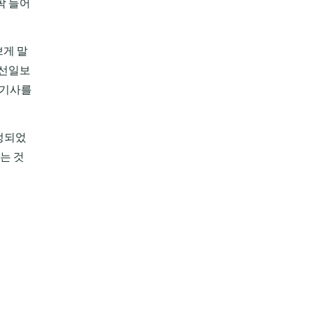
팍 들어
쁘게 말
조선일보
 기사를
정되었
는 것