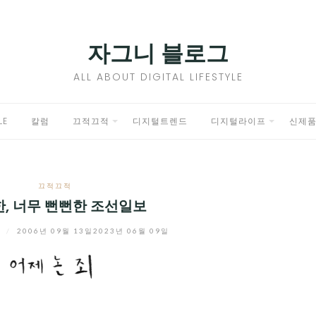
자그니 블로그
ALL ABOUT DIGITAL LIFESTYLE
LE
칼럼
끄적끄적
디지털트렌드
디지털라이프
신제
EXPAND
EXPAND
CHILD
CHILD
끄적끄적
MENU
MENU
, 너무 뻔뻔한 조선일보
니
/
2006년 09월 13일
2023년 06월 09일