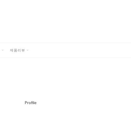
품
제품리뷰
EXPAND
EXPAND
CHILD
CHILD
MENU
MENU
Profile