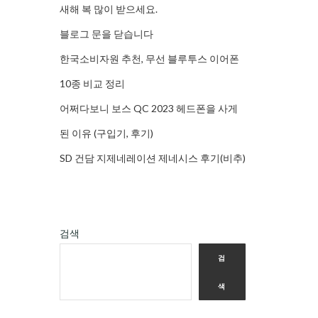
새해 복 많이 받으세요.
블로그 문을 닫습니다
한국소비자원 추천, 무선 블루투스 이어폰
10종 비교 정리
어쩌다보니 보스 QC 2023 헤드폰을 사게
된 이유 (구입기, 후기)
SD 건담 지제네레이션 제네시스 후기(비추)
검색
검
색