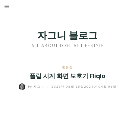
Skip
to
홈
content
PROFILE
자그니 블로그
칼럼
ALL ABOUT DIGITAL LIFESTYLE
끄적끄적
EXPAND
활용팁
CHILD
플립 시계 화면 보호기 Fliqlo
디지털트렌드
MENU
by
자그니
/
2023년 06월 15일
2024년 04월 06일
디지털라이프
EXPAND
CHILD
신제품
EXPAND
MENU
CHILD
제품리뷰
EXPAND
MENU