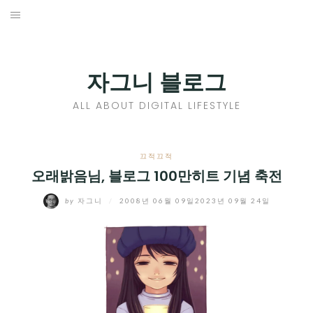
Skip
to
홈
content
PROFILE
자그니 블로그
칼럼
ALL ABOUT DIGITAL LIFESTYLE
끄적끄적
EXPAND
끄적끄적
CHILD
오래밝음님, 블로그 100만히트 기념 축전
디지털트렌드
MENU
by
자그니
/
2008년 06월 09일
2023년 09월 24일
디지털라이프
EXPAND
CHILD
신제품
EXPAND
MENU
CHILD
제품리뷰
EXPAND
MENU