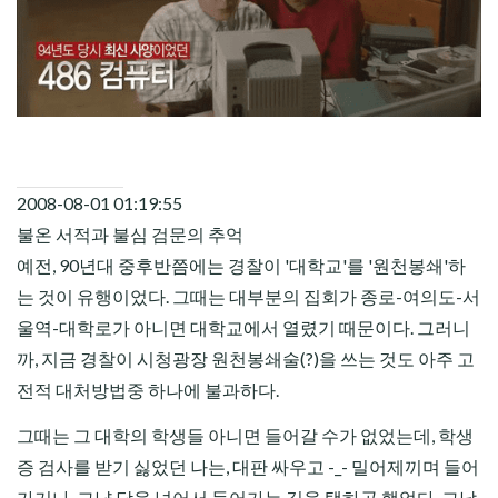
CHILD
MENU
2008-08-01 01:19:55
불온 서적과 불심 검문의 추억
예전, 90년대 중후반쯤에는 경찰이 '대학교'를 '원천봉쇄'하
는 것이 유행이었다. 그때는 대부분의 집회가 종로-여의도-서
울역-대학로가 아니면 대학교에서 열렸기 때문이다. 그러니
까, 지금 경찰이 시청광장 원천봉쇄술(?)을 쓰는 것도 아주 고
전적 대처방법중 하나에 불과하다.
그때는 그 대학의 학생들 아니면 들어갈 수가 없었는데, 학생
증 검사를 받기 싫었던 나는, 대판 싸우고 -_- 밀어제끼며 들어
가거나, 그냥 담을 넘어서 들어가는 길을 택하곤 했었다. 그날