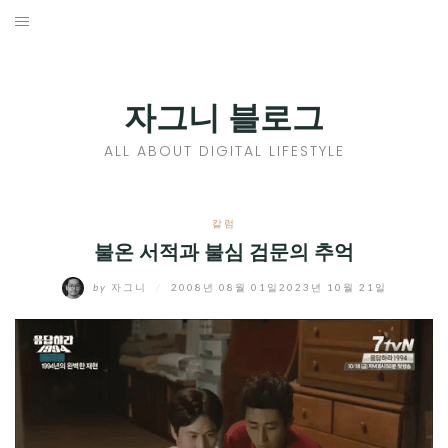
Skip
to
홈
content
PROFILE
자그니 블로그
칼럼
ALL ABOUT DIGITAL LIFESTYLE
끄적끄적
EXPAND
칼럼
CHILD
불온 서적과 불심 검문의 추억
디지털트렌드
MENU
by
자그니
/
2008년 08월 01일
2023년 10월 21일
디지털라이프
EXPAND
CHILD
신제품
EXPAND
MENU
CHILD
제품리뷰
EXPAND
MENU