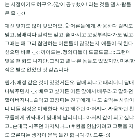
는 시절이기도 하구요. (같이 공부했어! 라는 것을 댈 사람들
은 즐 -_-;)
대신 맞기도 많이 맞았어요. 🙂 어른들에게. 싸움하다 걸려도
맞고, 담배피다 걸려도 맞고, 술 마시고 꼬장부리다가도 맞고.
그때는 왜 그리 참견하는 어른들이 많았는지, 애들이 뭐 한다
싶으면 바로 -_-;; 끼어드는, 정의파들이 드글드글...;;; 그런데
맞을 땐 화도 나지만, 그리고 별 나쁜 놈들도 있었지만, 미워한
적은 별로 없었던 것 같습니다.
뭔가, 애정 같은 것이 있었거든요. 담배 피냐고 때리더니 담배
나눠주면서 -_-; 배우고 싶거든 어른 앞에서 배우라고 말하던
할아버지나... 술먹고 꼬장피는 친구에게, 나도 술먹는 사람이
니 니들 심정은 이해한다..라고 해주던 아저씨나, 싸움하던 친
구들에게 귀싸대기 몇대씩 날리더니... 아저씨 같이 되고 싶냐
고.. 순대국 사주던 아저씨나.... (후환을 안남기려고 그랬을 지
도 모른다는 생각이 문득 들긴 합니다-만. 므흣- :))