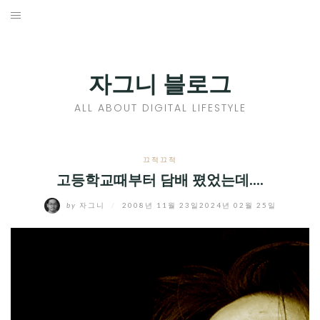
Skip
to
홈
content
PROFILE
자그니 블로그
칼럼
ALL ABOUT DIGITAL LIFESTYLE
끄적끄적
EXPAND
끄적끄적
CHILD
고등학교때부터 담배 폈었는데....
디지털트렌드
MENU
by
자그니
/
2008년 11월 23일
2024년 02월 25일
디지털라이프
EXPAND
CHILD
신제품
EXPAND
MENU
CHILD
제품리뷰
EXPAND
MENU