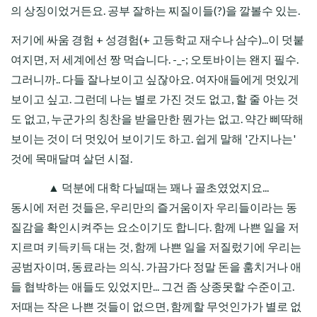
의 상징이었거든요. 공부 잘하는 찌질이들(?)을 깔볼수 있는.
저기에 싸움 경험 + 성경험(+ 고등학교 재수나 삼수)...이 덧붙
여지면, 저 세계에선 짱 먹습니다. -_-; 오토바이는 왠지 필수.
그러니까.. 다들 잘나보이고 싶잖아요. 여자애들에게 멋있게
보이고 싶고. 그런데 나는 별로 가진 것도 없고, 할 줄 아는 것
도 없고, 누군가의 칭찬을 받을만한 뭔가는 없고. 약간 삐딱해
보이는 것이 더 멋있어 보이기도 하고. 쉽게 말해 '간지나는'
것에 목매달며 살던 시절.
▲ 덕분에 대학 다닐때는 꽤나 골초였었지요...
동시에 저런 것들은, 우리만의 즐거움이자 우리들이라는 동
질감을 확인시켜주는 요소이기도 합니다. 함께 나쁜 일을 저
지르며 키득키득 대는 것, 함께 나쁜 일을 저질렀기에 우리는
공범자이며, 동료라는 의식. 가끔가다 정말 돈을 훔치거나 애
들 협박하는 애들도 있었지만... 그건 좀 상종못할 수준이고.
저때는 작은 나쁜 것들이 없으면, 함께할 무엇인가가 별로 없