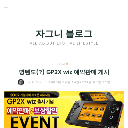
Skip
to
홈
content
PROFILE
자그니 블로그
칼럼
ALL ABOUT DIGITAL LIFESTYLE
끄적끄적
EXPAND
신제품
CHILD
명텐도(?) GP2X wiz 예약판매 개시
디지털트렌드
MENU
by
자그니
/
2009년 04월 14일
2024년 03월 01일
디지털라이프
EXPAND
CHILD
신제품
EXPAND
MENU
CHILD
제품리뷰
EXPAND
MENU