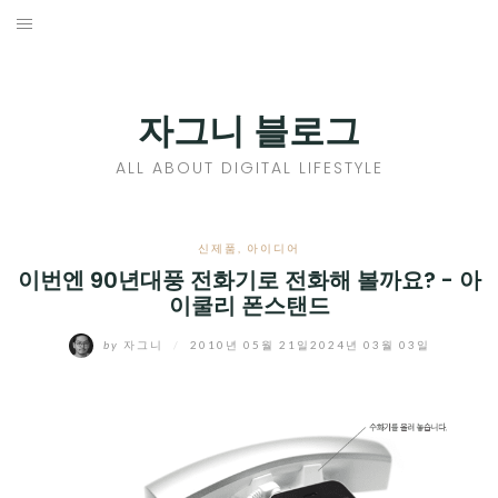
Skip
to
홈
content
PROFILE
자그니 블로그
칼럼
ALL ABOUT DIGITAL LIFESTYLE
끄적끄적
EXPAND
신제품
,
아이디어
CHILD
이번엔 90년대풍 전화기로 전화해 볼까요? - 아
디지털트렌드
이쿨리 폰스탠드
MENU
디지털라이프
EXPAND
by
자그니
/
2010년 05월 21일
2024년 03월 03일
CHILD
신제품
EXPAND
MENU
CHILD
제품리뷰
EXPAND
MENU