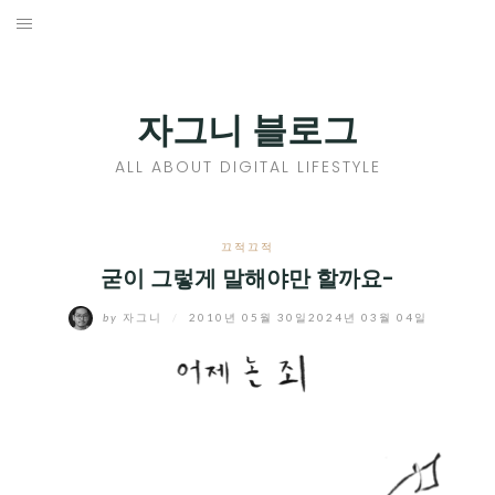
Skip
to
홈
content
PROFILE
자그니 블로그
칼럼
ALL ABOUT DIGITAL LIFESTYLE
끄적끄적
EXPAND
끄적끄적
CHILD
굳이 그렇게 말해야만 할까요-
디지털트렌드
MENU
by
자그니
/
2010년 05월 30일
2024년 03월 04일
디지털라이프
EXPAND
CHILD
신제품
EXPAND
MENU
CHILD
제품리뷰
EXPAND
MENU