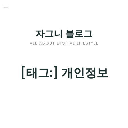
Skip
to
홈
content
PROFILE
자그니 블로그
칼럼
ALL ABOUT DIGITAL LIFESTYLE
끄적끄적
EXPAND
[태그:]
개인정보
CHILD
디지털트렌드
MENU
디지털라이프
EXPAND
CHILD
신제품
EXPAND
MENU
CHILD
제품리뷰
EXPAND
MENU