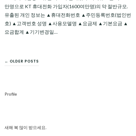
만명으로 KT 휴대전화 가입자(1600여만명)의 약 절반규모.
유출된 개인 정보는 ▲휴대전화번호 ▲주민등록번호(법인번
호) ▲고객번호 성명 ▲사용모델명 ▲요금제 ▲기본요금 ▲
요금합계 ▲기기변경일…
글
← OLDER POSTS
탐
색
Profile
새해 복 많이 받으세요.