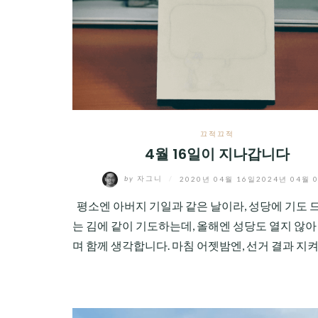
CHILD
MENU
끄적끄적
4월 16일이 지나갑니다
by
자그니
/
2020년 04월 16일
2024년 04월 
평소엔 아버지 기일과 같은 날이라, 성당에 기도 
는 김에 같이 기도하는데, 올해엔 성당도 열지 않아
며 함께 생각합니다. 마침 어젯밤엔, 선거 결과 지