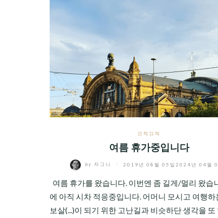
끄적끄적
여름 휴가중입니다
by
자그니
/
2019년 08월 05일
2024년 04월 
여름 휴가를 왔습니다. 이번엔 좀 길게/멀리 왔습니
에 아직 시차 적응중입니다. 어머니 모시고 여행하
보살(...)이 되기 위한 고난길과 비슷하단 생각을 또