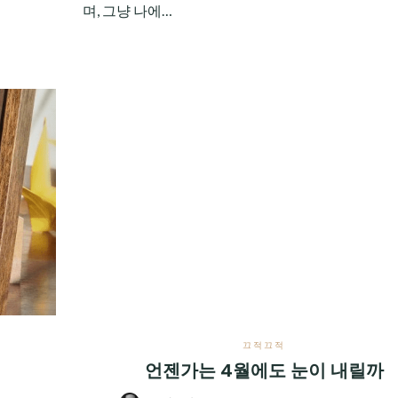
며, 그냥 나에…
끄적끄적
언젠가는 4월에도 눈이 내릴까