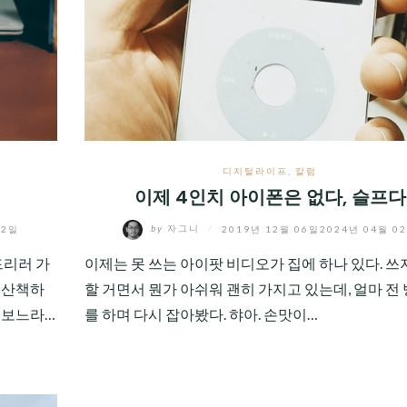
디지털라이프
,
칼럼
이제 4인치 아이폰은 없다, 슬프다
02일
by
자그니
/
2019년 12월 06일
2024년 04월 0
드리러 가
이제는 못 쓰는 아이팟 비디오가 집에 하나 있다. 쓰
 산책하
할 거면서 뭔가 아쉬워 괜히 가지고 있는데, 얼마 전 
켜보느라…
를 하며 다시 잡아봤다. 햐아. 손맛이…