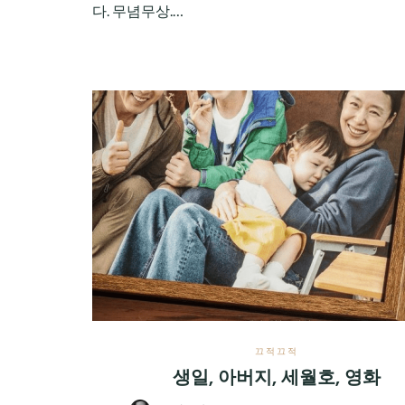
다. 무념무상.…
끄적끄적
생일, 아버지, 세월호, 영화