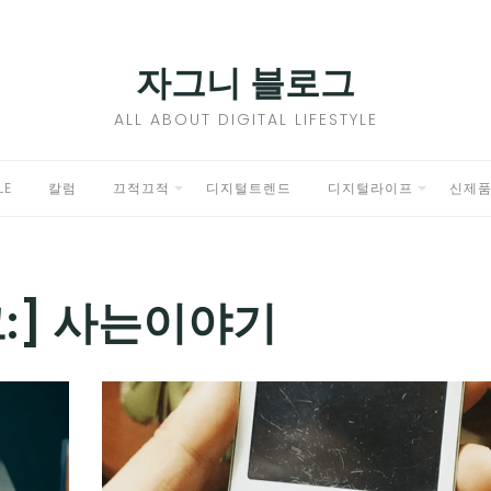
자그니 블로그
ALL ABOUT DIGITAL LIFESTYLE
LE
칼럼
끄적끄적
디지털트렌드
디지털라이프
신제
EXPAND
EXPAND
CHILD
CHILD
MENU
MENU
:]
사는이야기