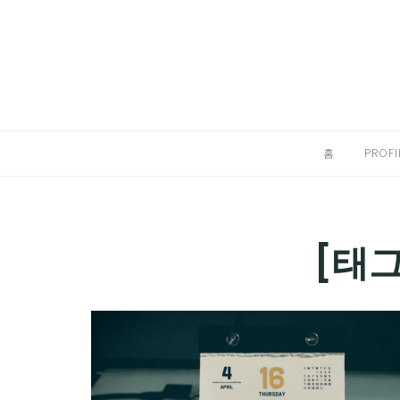
Skip
to
홈
content
PROFILE
칼럼
홈
PROFI
끄적끄적
EXPAND
CHILD
디지털트렌드
[태그
MENU
디지털라이프
EXPAND
CHILD
신제품
EXPAND
MENU
CHILD
제품리뷰
EXPAND
MENU