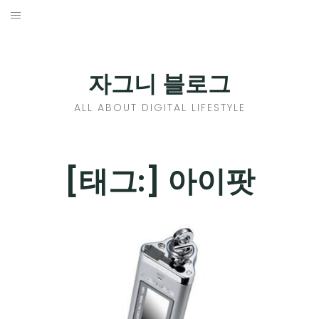
Skip
to
홈
content
PROFILE
자그니 블로그
칼럼
ALL ABOUT DIGITAL LIFESTYLE
끄적끄적
EXPAND
[태그:]
아이팟
CHILD
디지털트렌드
MENU
디지털라이프
EXPAND
CHILD
신제품
EXPAND
MENU
CHILD
제품리뷰
EXPAND
MENU