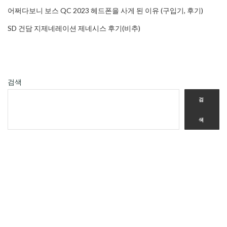
어쩌다보니 보스 QC 2023 헤드폰을 사게 된 이유 (구입기, 후기)
SD 건담 지제네레이션 제네시스 후기(비추)
검색
검
색