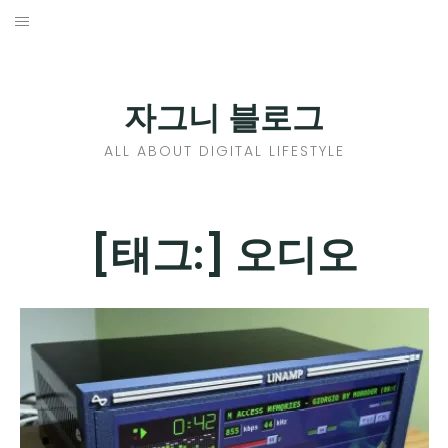
Skip
to
홈
content
PROFILE
자그니 블로그
칼럼
ALL ABOUT DIGITAL LIFESTYLE
끄적끄적
EXPAND
[태그:]
오디오
CHILD
디지털트렌드
MENU
디지털라이프
EXPAND
CHILD
신제품
EXPAND
MENU
CHILD
제품리뷰
EXPAND
MENU