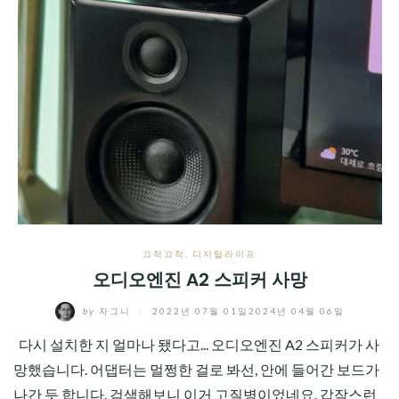
끄적끄적
,
디지털라이프
오디오엔진 A2 스피커 사망
by
자그니
/
2022년 07월 01일
2024년 04월 06일
다시 설치한 지 얼마나 됐다고... 오디오엔진 A2 스피커가 사
망했습니다. 어댑터는 멀쩡한 걸로 봐선, 안에 들어간 보드가
나간 듯 합니다. 검색해보니 이거 고질병이었네요. 갑작스런