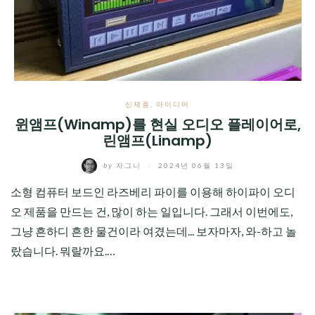
CHILD
MENU
신제품
,
아이디어
윈앰프(Winamp)를 현실 오디오 플레이어로,
린앰프(Linamp)
by
자그니
/
2024년 06월 13일
소형 컴퓨터 보드인 라즈베리 파이를 이용해 하이파이 오디
오 제품을 만드는 건, 많이 하는 일입니다. 그래서 이번에도,
그냥 흔하디 흔한 물건이라 여겼는데... 보자마자, 와-하고 놀
랐습니다. 뭐랄까요.…