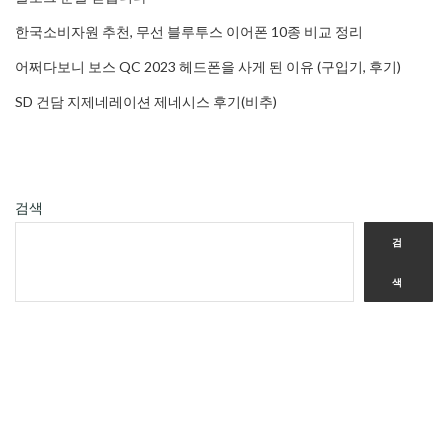
한국소비자원 추천, 무선 블루투스 이어폰 10종 비교 정리
어쩌다보니 보스 QC 2023 헤드폰을 사게 된 이유 (구입기, 후기)
SD 건담 지제네레이션 제네시스 후기(비추)
검색
검
색