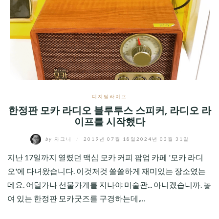
디지털라이프
한정판 모카 라디오 블루투스 스피커, 라디오 라
이프를 시작했다
by
자그니
/
2019년 07월 18일
2024년 03월 31일
지난 17일까지 열렸던 맥심 모카 커피 팝업 카페 '모카 라디
오'에 다녀왔습니다. 이것저것 쏠쏠하게 재미있는 장소였는
데요. 어딜가나 선물가게를 지나야 미술관... 아니겠습니까. 놓
여 있는 한정판 모카굿즈를 구경하는데,…