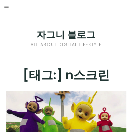
Skip
to
홈
content
PROFILE
자그니 블로그
칼럼
ALL ABOUT DIGITAL LIFESTYLE
끄적끄적
EXPAND
[태그:]
n스크린
CHILD
디지털트렌드
MENU
디지털라이프
EXPAND
CHILD
신제품
EXPAND
MENU
CHILD
제품리뷰
EXPAND
MENU