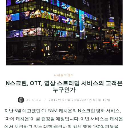
디지털트렌드
N스크린, OTT, 영상 스트리밍 서비스의 고객은
누구인가
by
자그니
/
2012년 08월 24일
2024년 03월 13일
지난 5월 예고됐던 CJ E&M 캐치온의 N스크린 영화 서비스,
'마이 캐치온'이 곧 런칭될 예정입니다. 이번 서비스는 캐치온
에서 보급하고 있는 대형 배급사의 최신 영화 150여편등을