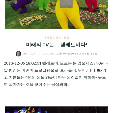
CHILD
MENU
디지털트렌드
,
칼럼
미래의 TV는 ... 텔레토비다!
by
자그니
/
2013년 12월 06일
2024년 03월 16일
2013-12-06 18:02:01 텔레토비, 모르는 분 없으시죠? 90년대
말 방영된 어린이 프로그램으로, 보라돌이, 뚜비, 나나, 뽀-라
고 이름붙은 4명의 생물(?)들이 아무 생각없이 꺄하하- 웃으
며 살아가는 것을 보여주는 공상과학…