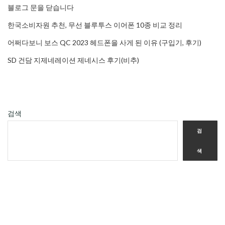
블로그 문을 닫습니다
한국소비자원 추천, 무선 블루투스 이어폰 10종 비교 정리
어쩌다보니 보스 QC 2023 헤드폰을 사게 된 이유 (구입기, 후기)
SD 건담 지제네레이션 제네시스 후기(비추)
검색
검
색