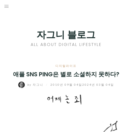
Skip
to
홈
content
PROFILE
자그니 블로그
칼럼
ALL ABOUT DIGITAL LIFESTYLE
끄적끄적
EXPAND
디지털라이프
CHILD
애플 SNS PING은 별로 소셜하지 못하다?
디지털트렌드
MENU
by
자그니
/
2010년 09월 04일
2024년 03월 04일
디지털라이프
EXPAND
CHILD
신제품
EXPAND
MENU
CHILD
제품리뷰
EXPAND
MENU