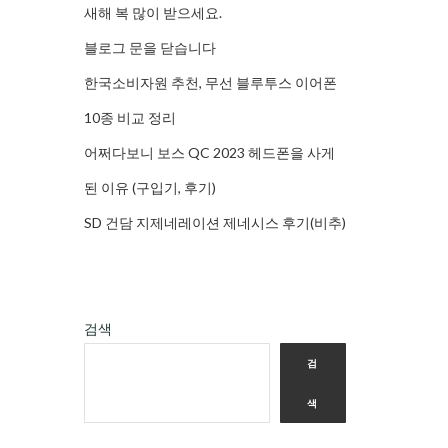
새해 복 많이 받으세요.
블로그 문을 닫습니다
한국소비자원 추천, 무선 블루투스 이어폰
10종 비교 정리
어쩌다보니 보스 QC 2023 헤드폰을 사게
된 이유 (구입기, 후기)
SD 건담 지제네레이션 제네시스 후기(비추)
검색
검
색