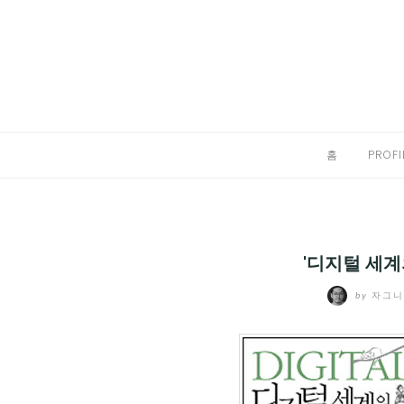
Skip
to
홈
content
PROFILE
칼럼
홈
PROFI
끄적끄적
EXPAND
CHILD
디지털트렌드
MENU
'디지털 세계
디지털라이프
EXPAND
by
자그
CHILD
신제품
EXPAND
MENU
CHILD
제품리뷰
EXPAND
MENU