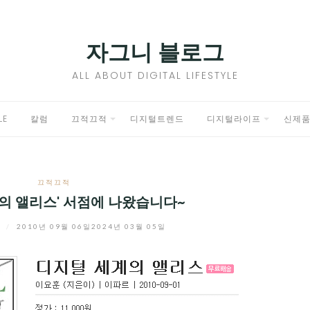
자그니 블로그
ALL ABOUT DIGITAL LIFESTYLE
LE
칼럼
끄적끄적
디지털트렌드
디지털라이프
신제
EXPAND
EXPAND
CHILD
CHILD
끄적끄적
MENU
MENU
의 앨리스' 서점에 나왔습니다~
니
/
2010년 09월 06일
2024년 03월 05일