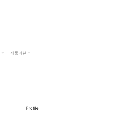
품
제품리뷰
EXPAND
EXPAND
CHILD
CHILD
MENU
MENU
Profile