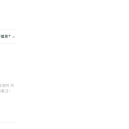
리법은? →
그것이 가
블로그 :