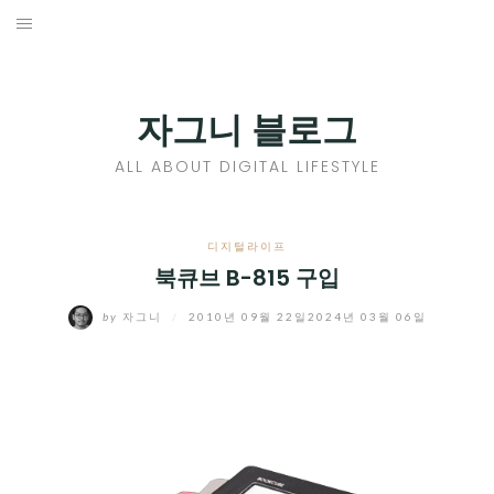
Skip
to
홈
content
PROFILE
자그니 블로그
칼럼
ALL ABOUT DIGITAL LIFESTYLE
끄적끄적
EXPAND
디지털라이프
CHILD
북큐브 B-815 구입
디지털트렌드
MENU
by
자그니
/
2010년 09월 22일
2024년 03월 06일
디지털라이프
EXPAND
CHILD
신제품
EXPAND
MENU
CHILD
제품리뷰
EXPAND
MENU