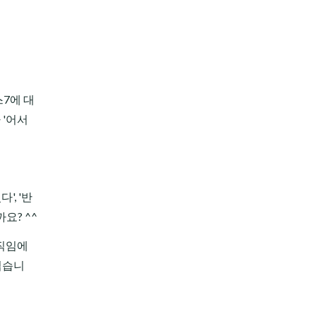
스7에 대
 '어서
', '반
요? ^^
움직임에
쉽습니