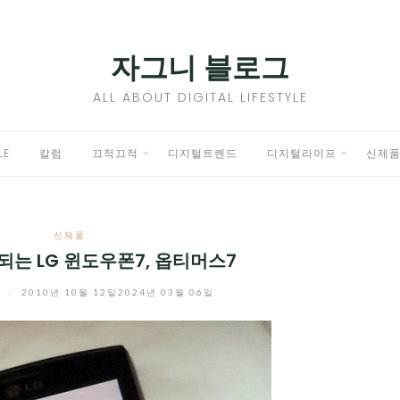
자그니 블로그
ALL ABOUT DIGITAL LIFESTYLE
LE
칼럼
끄적끄적
디지털트렌드
디지털라이프
신제
EXPAND
EXPAND
CHILD
CHILD
신제품
MENU
MENU
는 LG 윈도우폰7, 옵티머스7
니
/
2010년 10월 12일
2024년 03월 06일