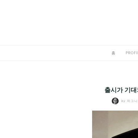
Skip
to
홈
content
PROFILE
칼럼
홈
PROFI
끄적끄적
EXPAND
CHILD
디지털트렌드
MENU
출시가 기대되
디지털라이프
EXPAND
by
자그
CHILD
신제품
EXPAND
MENU
CHILD
제품리뷰
EXPAND
MENU