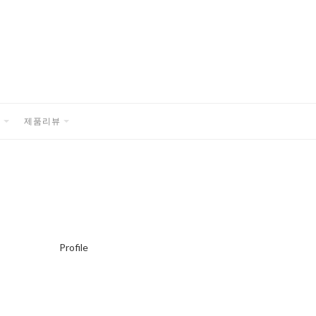
품
제품리뷰
EXPAND
EXPAND
CHILD
CHILD
MENU
MENU
Profile