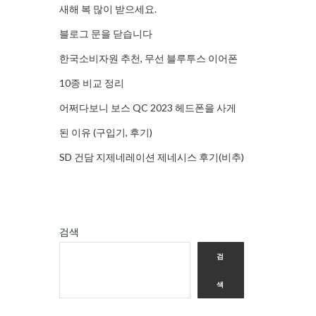
새해 복 많이 받으세요.
블로그 문을 닫습니다
한국소비자원 추천, 무선 블루투스 이어폰
10종 비교 정리
어쩌다보니 보스 QC 2023 헤드폰을 사게
된 이유 (구입기, 후기)
SD 건담 지제네레이션 제네시스 후기(비추)
검색
검
색