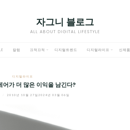
자그니 블로그
ALL ABOUT DIGITAL LIFESTYLE
LE
칼럼
끄적끄적
디지털트렌드
디지털라이프
신제
EXPAND
EXPAND
CHILD
CHILD
디지털라이프
MENU
MENU
 에어가 더 많은 이익을 남긴다?
니
/
2010년 10월 27일
2024년 03월 06일