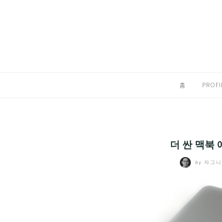
Skip
to
홈
content
PROFILE
칼럼
홈
PROFI
끄적끄적
EXPAND
CHILD
디지털트렌드
MENU
더 싼 맥북
디지털라이프
EXPAND
by
자그
CHILD
신제품
EXPAND
MENU
CHILD
제품리뷰
EXPAND
MENU