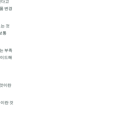
아진다고
부품 변경
는 것
(보통
B는 부족
레이드해
 것이란
문이란 것