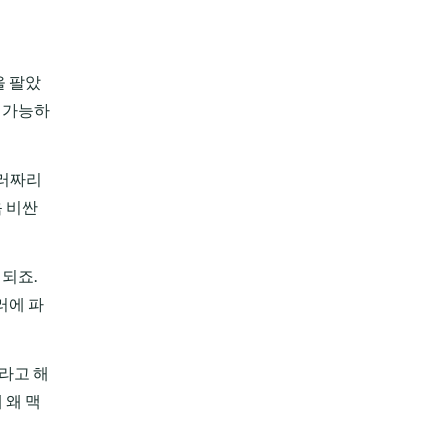
을 팔았
이 가능하
달러짜리
음 비싼
 되죠.
러에 파
%라고 해
 왜 맥