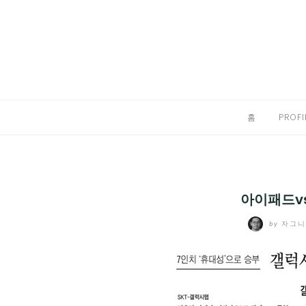
Skip
to
홈
content
PROFILE
칼럼
홈
PROFI
끄적끄적
EXPAND
CHILD
디지털트렌드
MENU
아이패드vs
디지털라이프
EXPAND
by
자그
CHILD
신제품
EXPAND
MENU
CHILD
제품리뷰
EXPAND
MENU