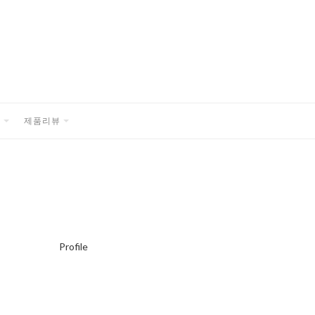
품
제품리뷰
EXPAND
EXPAND
CHILD
CHILD
MENU
MENU
Profile