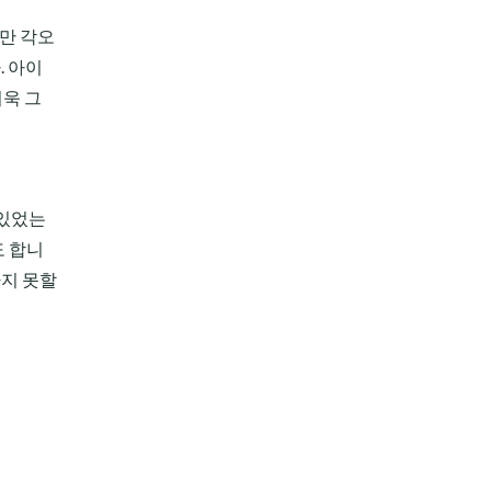
만 각오
. 아이
욱 그
 있었는
도 합니
나지 못할