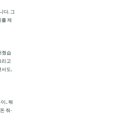
니다. 그
제를 제
어줬습
그리고
면서도,
.. 뭐
돈 줘-