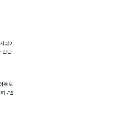
 사실이
. 간단
이하로도
히 7인