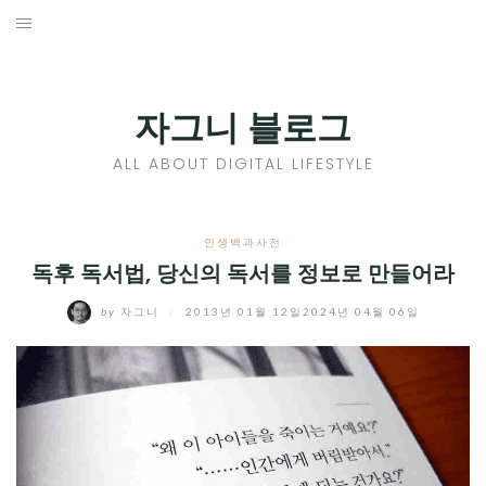
Skip
to
홈
content
PROFILE
자그니 블로그
칼럼
ALL ABOUT DIGITAL LIFESTYLE
끄적끄적
EXPAND
인생백과사전
CHILD
독후 독서법, 당신의 독서를 정보로 만들어라
디지털트렌드
MENU
by
자그니
/
2013년 01월 12일
2024년 04월 06일
디지털라이프
EXPAND
CHILD
신제품
EXPAND
MENU
CHILD
제품리뷰
EXPAND
MENU