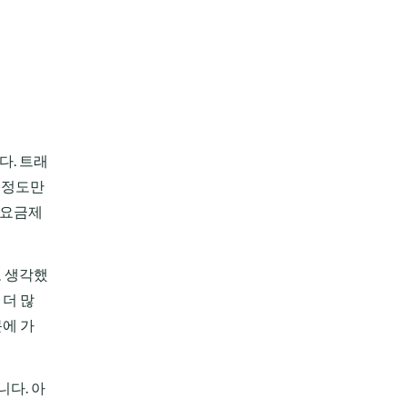
다. 트래
 정도만
5요금제
고 생각했
 더 많
문에 가
니다. 아