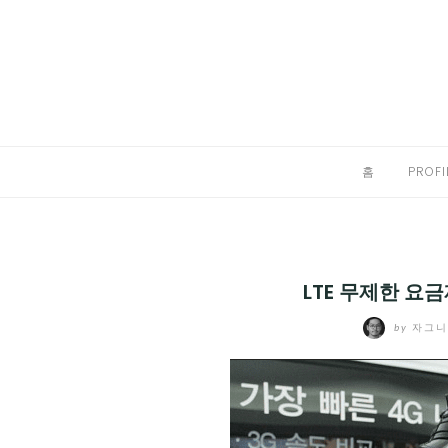
Skip
to
홈
content
PROFILE
칼럼
홈
PROFI
끄적끄적
EXPAND
CHILD
디지털트렌드
MENU
LTE 무제한 요
디지털라이프
EXPAND
by
자그
CHILD
신제품
EXPAND
MENU
CHILD
제품리뷰
EXPAND
MENU