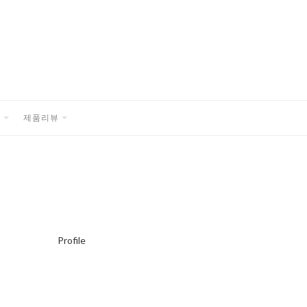
품
제품리뷰
EXPAND
EXPAND
CHILD
CHILD
MENU
MENU
Profile