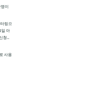
 한명이
테터링으
1일 아
청...
꼴로 사용