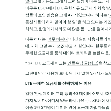
말라
고 했거든요. 그래서 그런 느낌이 나는 요금제 이름
아무튼 LGU+에서 LTE 무한자유 요금제가 처음 발
람들이 보인 반응은 크게 4가지였습니다. 하나는 '
통신사들이 하지 말아야 할 일?을 하고 있다는 거
치하고, 한명에게서라도 더 많은 돈...-_-;을 털
다른 하나는 '
너무 비싸다
'. 이건 일반 사용자들의
데, 대체 그걸 누가 쓰겠냐고. 사실입니다. 한두푼 하
무제한 요금제를 통해 데이타 트래픽을 늘린 다음, 주
* 3사 LTE 요금제 비교는
엔돌슨님 글(링크)
을 참고
그런데 막상 사용해 보니, 위에서 말한 3가지가 모두 맞
LTE 무제한 요금제를 선택하게 된 이유
일단 '안심데이터 프리'등의 4G 데이터 소모시 3
가지 맙시다. 어디서 약을 파시나요 -_-; LGU+에
이중 1만 3천명이 데이터 안심 요금제 가입자들입