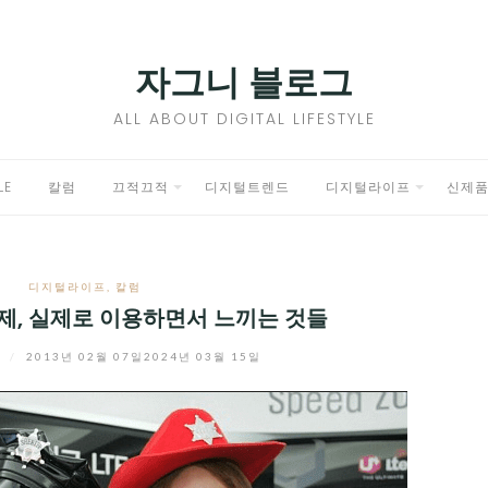
자그니 블로그
ALL ABOUT DIGITAL LIFESTYLE
LE
칼럼
끄적끄적
디지털트렌드
디지털라이프
신제
EXPAND
EXPAND
CHILD
CHILD
디지털라이프
,
칼럼
MENU
MENU
금제, 실제로 이용하면서 느끼는 것들
니
/
2013년 02월 07일
2024년 03월 15일