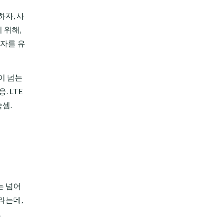
하자, 사
 위해,
입자를 유
이 넘는
. LTE
속셈.
는 넘어
라는데,
.