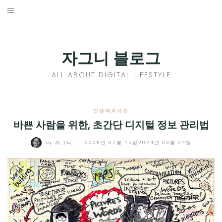
Skip
to
홈
content
PROFILE
자그니 블로그
칼럼
ALL ABOUT DIGITAL LIFESTYLE
끄적끄적
EXPAND
인생백과사전
CHILD
바쁜 사람을 위한, 초간단 디지털 정보 관리법
디지털트렌드
MENU
by
자그니
/
2008년 07월 15일
2024년 03월 24일
디지털라이프
EXPAND
CHILD
신제품
EXPAND
MENU
CHILD
제품리뷰
EXPAND
MENU