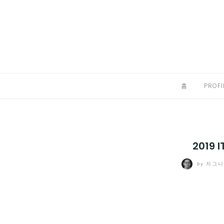
Skip
to
홈
content
PROFILE
칼럼
홈
PROFI
끄적끄적
EXPAND
CHILD
디지털트렌드
MENU
2019
디지털라이프
EXPAND
by
자그
CHILD
신제품
EXPAND
MENU
CHILD
제품리뷰
EXPAND
MENU