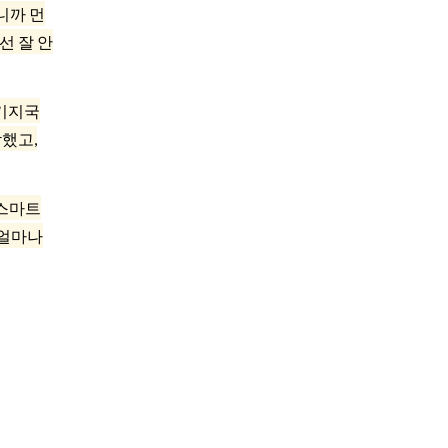
니까 먼
선 잘 안
 기지국
작했고,
 스마트
 얼마나