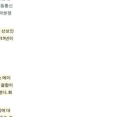
이동통신
무역분쟁
에 선보인
019년이
는 메이
지 결함이
다. 화
성에 대