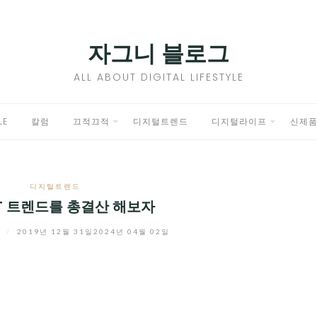
자그니 블로그
ALL ABOUT DIGITAL LIFESTYLE
LE
칼럼
끄적끄적
디지털트렌드
디지털라이프
신제
EXPAND
EXPAND
CHILD
CHILD
디지털트렌드
MENU
MENU
 IT 트렌드를 총결산 해보자
니
/
2019년 12월 31일
2024년 04월 02일