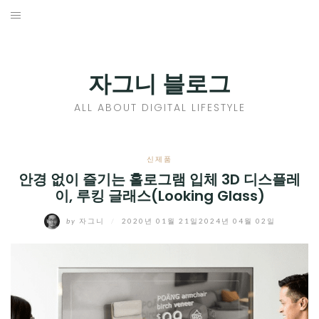
Skip
to
홈
content
PROFILE
자그니 블로그
칼럼
ALL ABOUT DIGITAL LIFESTYLE
끄적끄적
EXPAND
신제품
CHILD
안경 없이 즐기는 홀로그램 입체 3D 디스플레
디지털트렌드
이, 루킹 글래스(Looking Glass)
MENU
디지털라이프
EXPAND
by
자그니
/
2020년 01월 21일
2024년 04월 02일
CHILD
신제품
EXPAND
MENU
CHILD
제품리뷰
EXPAND
MENU