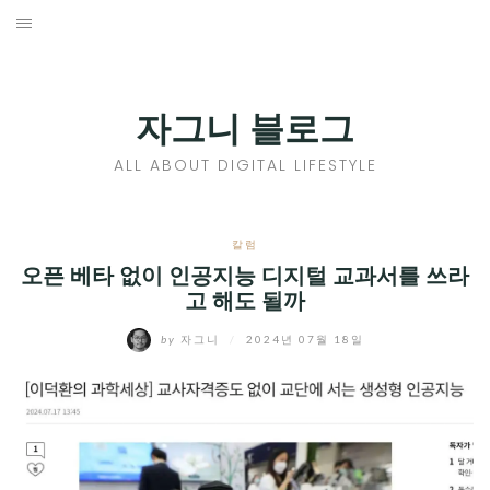
Skip
to
홈
content
PROFILE
자그니 블로그
칼럼
ALL ABOUT DIGITAL LIFESTYLE
끄적끄적
EXPAND
칼럼
CHILD
오픈 베타 없이 인공지능 디지털 교과서를 쓰라
디지털트렌드
고 해도 될까
MENU
디지털라이프
EXPAND
by
자그니
/
2024년 07월 18일
CHILD
신제품
EXPAND
MENU
CHILD
제품리뷰
EXPAND
MENU