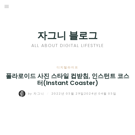
Skip
to
홈
content
PROFILE
자그니 블로그
칼럼
ALL ABOUT DIGITAL LIFESTYLE
끄적끄적
EXPAND
디지털라이프
CHILD
폴라로이드 사진 스타일 컵받침, 인스턴트 코스
디지털트렌드
터(Instant Coaster)
MENU
디지털라이프
EXPAND
by
자그니
/
2022년 05월 29일
2024년 04월 05일
CHILD
신제품
EXPAND
MENU
CHILD
제품리뷰
EXPAND
MENU