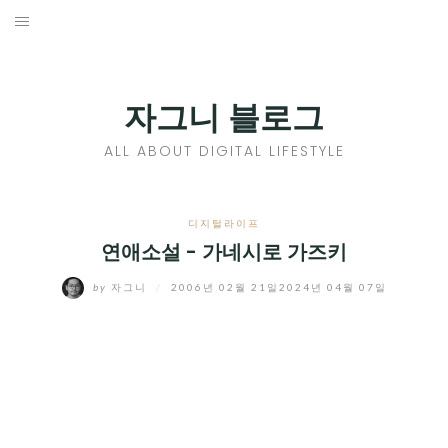
Skip
to
홈
content
PROFILE
자그니 블로그
칼럼
ALL ABOUT DIGITAL LIFESTYLE
끄적끄적
EXPAND
디지털라이프
CHILD
연애소설 - 가네시로 가즈키
디지털트렌드
MENU
by
자그니
/
2006년 02월 21일
2024년 04월 07일
디지털라이프
EXPAND
CHILD
신제품
EXPAND
MENU
CHILD
제품리뷰
EXPAND
MENU