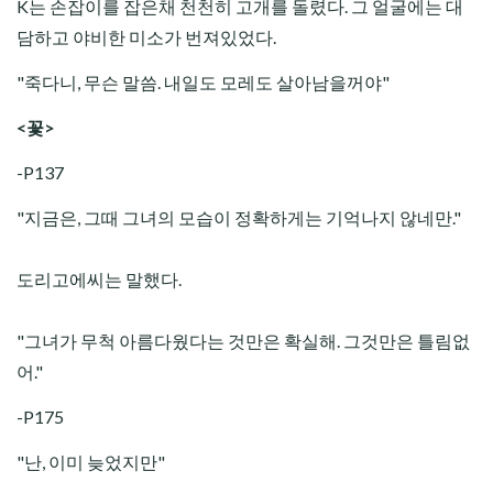
K는 손잡이를 잡은채 천천히 고개를 돌렸다. 그 얼굴에는 대
담하고 야비한 미소가 번져있었다.
"죽다니, 무슨 말씀. 내일도 모레도 살아남을꺼야"
<꽃>
-P137
"지금은, 그때 그녀의 모습이 정확하게는 기억나지 않네만."
도리고에씨는 말했다.
"그녀가 무척 아름다웠다는 것만은 확실해. 그것만은 틀림없
어."
-P175
"난, 이미 늦었지만"