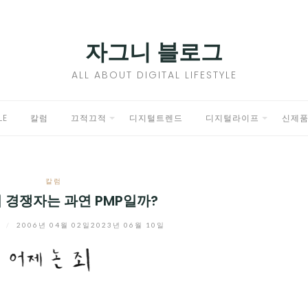
자그니 블로그
ALL ABOUT DIGITAL LIFESTYLE
LE
칼럼
끄적끄적
디지털트렌드
디지털라이프
신제
EXPAND
EXPAND
CHILD
CHILD
칼럼
MENU
MENU
의 경쟁자는 과연 PMP일까?
니
/
2006년 04월 02일
2023년 06월 10일