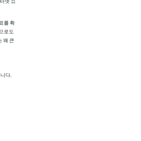
인터넷 쇼
료를 확
린으로도
 꽤 큰
니다.