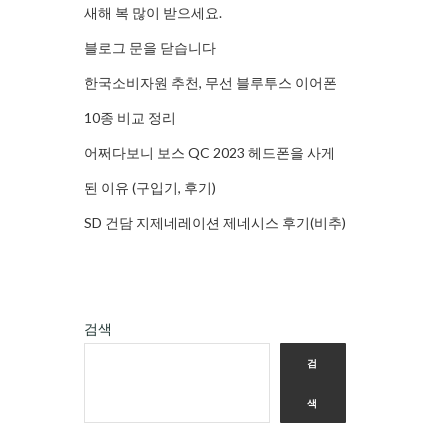
새해 복 많이 받으세요.
블로그 문을 닫습니다
한국소비자원 추천, 무선 블루투스 이어폰
10종 비교 정리
어쩌다보니 보스 QC 2023 헤드폰을 사게
된 이유 (구입기, 후기)
SD 건담 지제네레이션 제네시스 후기(비추)
검색
검
색