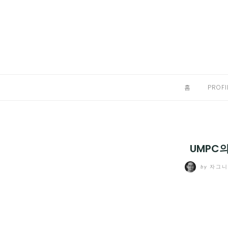
Skip
to
홈
content
PROFILE
칼럼
홈
PROFI
끄적끄적
EXPAND
CHILD
디지털트렌드
MENU
UMPC
디지털라이프
EXPAND
by
자그
CHILD
신제품
EXPAND
MENU
CHILD
제품리뷰
EXPAND
MENU