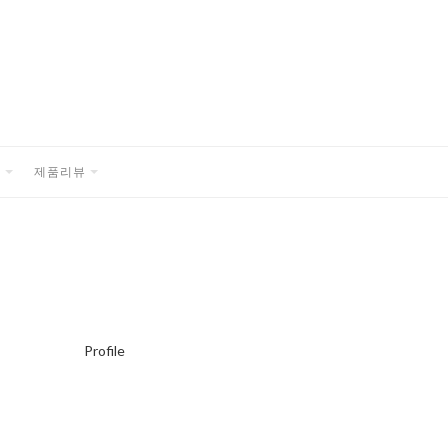
품
제품리뷰
EXPAND
EXPAND
CHILD
CHILD
MENU
MENU
Profile