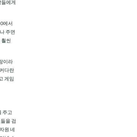
사람들에게
20에서
이나 주면
 훨씬
사람이라
 커다란
고 게임
를 주고
료들을 검
자원 네