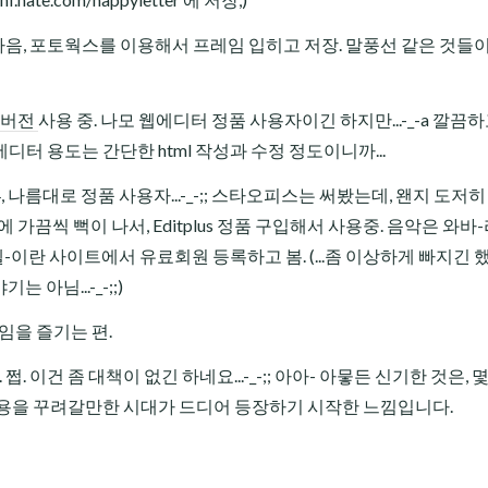
 다음, 포토웍스를 이용해서 프레임 입히고 저장. 말풍선 같은 것들
 버전
사용 중. 나모 웹에디터 정품 사용자이긴 하지만...-_-a 깔끔하
에디터 용도는 간단한 html 작성과 수정 정도이니까...
4, 나름대로 정품 사용자...-_-;; 스타오피스는 써봤는데, 왠지 도저
 작업에 가끔씩 뻑이 나서, Editplus 정품 구입해서 사용중. 음악은 와바
이란 사이트에서 유료회원 등록하고 봄. (...좀 이상하게 빠지긴 
아님...-_-;;)
게임을 즐기는 편.
... 쩝. 이건 좀 대책이 없긴 하네요...-_-;; 아아- 아뭏든 신기한 것은,
사용을 꾸려갈만한 시대가 드디어 등장하기 시작한 느낌입니다.