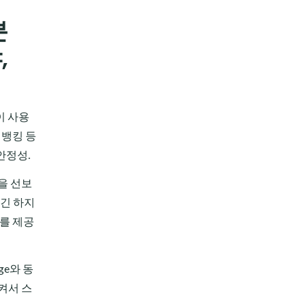
분
,
이 사용
 뱅킹 등
안정성.
을 선보
긴 하지
마를 제공
ge와 동
켜서 스