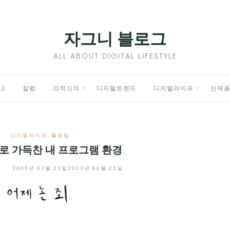
자그니 블로그
ALL ABOUT DIGITAL LIFESTYLE
LE
칼럼
끄적끄적
디지털트렌드
디지털라이프
신제
EXPAND
EXPAND
CHILD
CHILD
디지털라이프
,
활용팁
MENU
MENU
로 가득찬 내 프로그램 환경
니
/
2005년 07월 21일
2023년 06월 25일