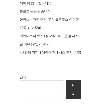
새해 복 많이 받으세요.
블로그 문을 닫습니다
한국소비자원 추천, 무선 블루투스 이어폰
10종 비교 정리
어쩌다보니 보스 QC 2023 헤드폰을 사게
된 이유 (구입기, 후기)
SD 건담 지제네레이션 제네시스 후기(비추)
검색
검
색