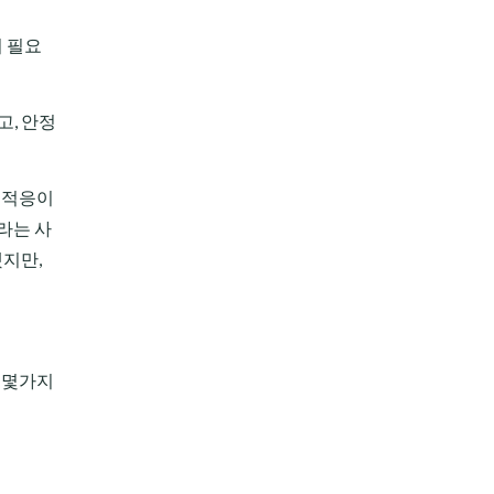
이 필요
고, 안정
히 적응이
-라는 사
했지만,
 몇몇가지