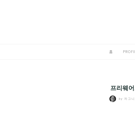
Skip
to
홈
content
PROFILE
칼럼
홈
PROFI
끄적끄적
EXPAND
CHILD
디지털트렌드
MENU
프리웨어
디지털라이프
EXPAND
by
자그
CHILD
신제품
EXPAND
MENU
CHILD
제품리뷰
EXPAND
MENU