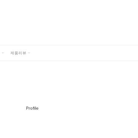
품
제품리뷰
EXPAND
EXPAND
CHILD
CHILD
MENU
MENU
Profile