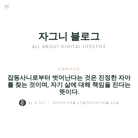
Skip
to
홈
content
PROFILE
자그니 블로그
칼럼
ALL ABOUT DIGITAL LIFESTYLE
끄적끄적
EXPAND
인생백과사전
CHILD
잡동사니로부터 벗어난다는 것은 진정한 자아
디지털트렌드
를 찾는 것이며, 자기 삶에 대해 책임을 진다는
MENU
뜻이다.
디지털라이프
EXPAND
by
자그니
/
2005년 09월 27일
2023년 06월 26일
CHILD
신제품
EXPAND
MENU
CHILD
제품리뷰
EXPAND
MENU