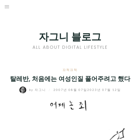
Skip
to
홈
content
PROFILE
자그니 블로그
칼럼
ALL ABOUT DIGITAL LIFESTYLE
끄적끄적
EXPAND
끄적끄적
CHILD
탈레반, 처음에는 여성인질 풀어주려고 했다
디지털트렌드
MENU
by
자그니
/
2007년 08월 07일
2023년 07월 12일
디지털라이프
EXPAND
CHILD
신제품
EXPAND
MENU
CHILD
제품리뷰
EXPAND
MENU