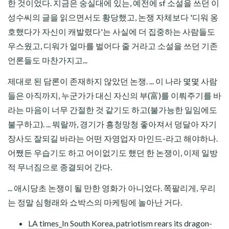
한 것이었다. 지금은 숭실대에 있는, 예전에 sf 소설을 쓰던 이
성수씨의 글을 읽으면서도 황당했고, 논쟁 자체보다 '디워 옹
호했다가 자신이 캐발렸다'는 사실에 더 집중하는 사람들도
우스웠고, 디워가 얼마를 벌어다 줄 거라고 소설을 쓰던 기존
언론들도 마찬가지고...
제대로 된 담론이 존재하지 않았던 논쟁. ... 이 나라 몇몇 사람
들은 아직까지, 누군가가 대신 자신의 부(富)를 이뤄주기를 바
라는 마음이 너무 간절한 것 같기도 하고(불가능한 일임에도
불구하고). ... 뭐랄까, 경기가 흥청망청 좋아져서 덩달아 자기
장사도 잘되길 바라는 어떤 자영업자 마인드-라고 해야하나.
어쨌든 우습기도 하고 어이없기도 했던 한 논쟁이, 이제 일방
적 무너짐으로 종결되어 간다.
... 애시당초 논쟁이 될 만한 영화가 아니었다. 쪽팔리게, 우리
는 정말 심형래와 쇼박스의 마케팅에 놀아난 거다.
LA times_In South Korea, patriotism rears its dragon-