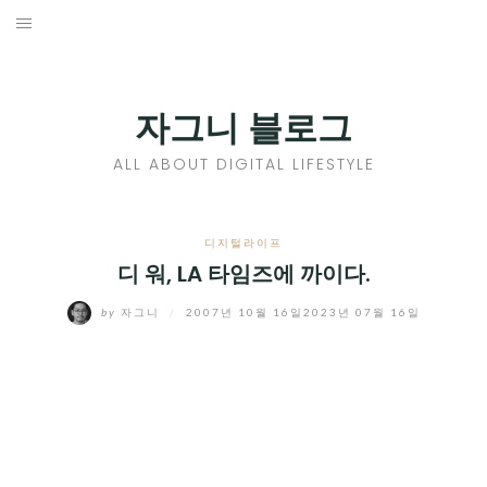
Skip
to
홈
content
PROFILE
자그니 블로그
칼럼
ALL ABOUT DIGITAL LIFESTYLE
끄적끄적
EXPAND
디지털라이프
CHILD
디 워, LA 타임즈에 까이다.
디지털트렌드
MENU
by
자그니
/
2007년 10월 16일
2023년 07월 16일
디지털라이프
EXPAND
CHILD
신제품
EXPAND
MENU
CHILD
제품리뷰
EXPAND
MENU