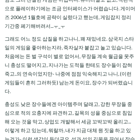
으로 플레이하기에는 조금 인터페이스가 어렵습니다. 게이머
즈 2006년 1월호에 공략이 실렸다고 했는데, 게임잡지 정리
기간중 폐기해버려서...ㅜ_ㅜ
그래도 어느 정도 삽질을 하고나니, 꽤 재밌네요. 삼국지 스타
일의 게임을 좋아하는지라, 죽자살자 붙잡고 놀고 있습니다.
처음에는 돈 벌 구석이 별로 없어서, 무장들 계속 월급을 못주
니 충성도 떨어지고, 지나가는 도적들 한테도 장수들이 잡혀
죽고..의 연속이었지만- 나중에 점점 익숙해지고 나니, (이런
게임들이 흔히 그러하듯) 남는게 돈이요, 장수가 되버렸습니
다.
충성도 낮은 장수들에겐 아이템주며 달래고, 강한 무장들 중
심으로 적의 요충지에 파견하고, 길목의 성을 중심으로 침입
해 오는 것을 막고, 상업도 개발해서 세금 꼬박꼬박 올리고...
이렇게 하고 있는데, 뭐랄까, 내가 지금 대체 뭔 짓을 하고 있
는건가- 이런 생각이 들더군요. 성과 성의 길목을 끊어서 장수