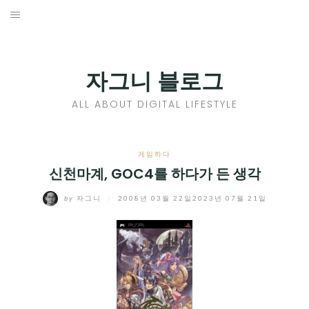
Skip
to
홈
content
PROFILE
자그니 블로그
칼럼
ALL ABOUT DIGITAL LIFESTYLE
끄적끄적
EXPAND
게임하다
CHILD
신천마계, GOC4를 하다가 든 생각
디지털트렌드
MENU
by
자그니
/
2008년 03월 22일
2023년 07월 21일
디지털라이프
EXPAND
CHILD
신제품
EXPAND
MENU
CHILD
제품리뷰
EXPAND
MENU